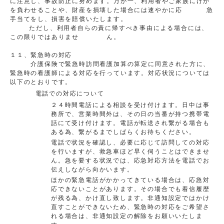
に注意し、事故防止に努めます。万が一、利用者やご家族にけが
を負わせることや、財産を損壊した場合には速やかに応 急
手当てをし、損害を賠償いたします。
ただし、利用者自らの責に帰すべき事由による場合には、
この限りではありませ ん。
１１、緊急時の対応
介護保険で緊急時訪問看護加算の算定に同意された方に、
緊急時の看護師による対応を行っています。対応状況については
以下のとおりです。
電話での対応について
２４時間電話による相談を受け付けます。日中は事
務所で、営業時間外は、その日の当番が持つ携帯電
話にて受け付けます。電話が転送され繋がる場合も
ある為、繋がるまでしばらくお待ちください。
電話で状況を確認し、必要に応じて訪問しての対応
を行いますが、救急車ほど早く伺うことはできませ
ん。急を要する状況では、応急対応方法を電話でお
伝えしながら向かいます。
ほかの緊急電話がかかってきている場合は、応急対
応できないことがあります。その場合でも着信履歴
が残る為、かけ直し致します。非通知設定ではかけ
直すことができないため、緊急時の対応をご希望さ
れる場合は、非通知設定の解除をお願いいたしま