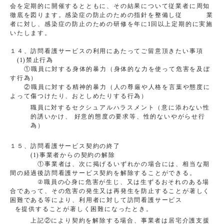
会を定期的に開催するとともに、その結果について従業者に周知
徹底を図ります。感染症の防止のための指針を整備し従 業
者に対し、感染症の防止のための研修を年に1回以上定期的に実施
いたします。
１４、訪問看護サービスの利用にあたってご留意頂きたい事項
(1)禁止行為
①職員に対する身体的暴力（身体的な力を使って危害を及ぼ
す行為）
②職員に対する精神的暴力（人の尊厳や人格を言葉や態度に
よって傷つけたり、おとしめたりする行為）
職員に対するセクシュアルハラスメント（意に添わない性
的誘いかけ、
好意的態度の要求等、性的ないやがらせ行
為）
１５、訪問看護サービス契約の終了
(1)事業者からの契約の解除
①事業者は、次に掲げるいずれかの場合には、相当な期
間の経過後訪問看護サービス契約を解除することができる。
②職員の心身に危害が生じ、又は生ずるおそれのある場
合であって、その危害の発生又は再発生を防止することが著しく
困難である等により、利用者に対して訪問看護サービス
を提供することが著しく困難になったとき。
上記②により契約を解除する場合、事業者は居宅介護支援