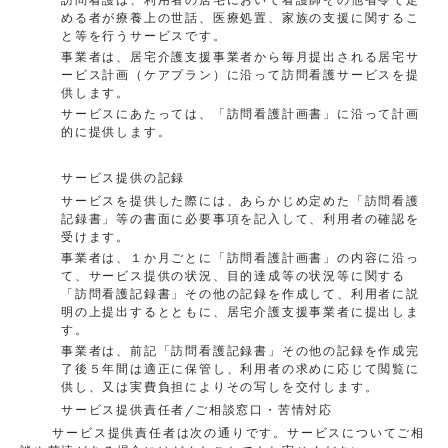
める者が療養上の世話、医療処置、家族の支援に関するこ
と等を行うサービスです。
事業者は、居宅介護支援事業者から毎月提出される居宅サ
ービス計画（ケアプラン）に沿って訪問看護サービスを提
供します。
サービスにあたっては、「訪問看護計画書」に沿って計画
的に提供します。
サービス提供の記録
サービスを提供した際には、あらかじめ定めた「訪問看護
記録書」等の書面に必要事項を記入して、利用者の確認を
受けます。
事業者は、１か月ごとに「訪問看護計画書」の内容に沿っ
て、サービス提供の状況、目的達成等の状況等に関する
「訪問看護記録書」その他の記録を作成して、利用者に説
明の上提出するとともに、居宅介護支援事業者に提出しま
す。
事業者は、前記「訪問看護記録書」その他の記録を作成完
了後５年間は適正に保管し、利用者の求めに応じて閲覧に
供し、又は実費負担によりその写しを交付します。
サービス提供責任者/ご相談窓口・苦情対応
サービス提供責任者は次の通りです。サービスについてご相