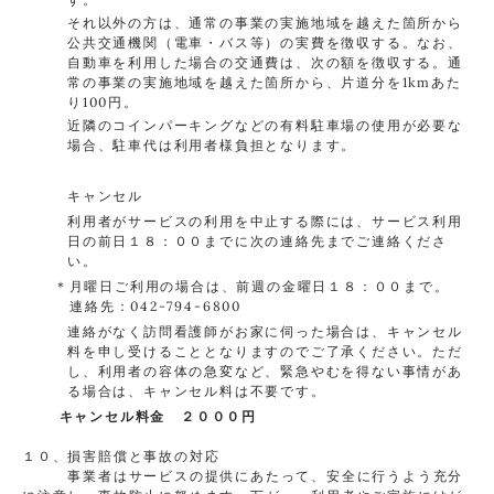
それ以外の方は、通常の事業の実施地域を越えた箇所から
公共交通機関（電車・バス等）の実費を徴収する。なお、
自動車を利用した場合の交通費は、次の額を徴収する。通
常の事業の実施地域を越えた箇所から、片道分を1kmあた
り100円。
近隣のコインパーキングなどの有料駐車場の使用が必要な
場合、駐車代は利用者様負担となります。
キャンセル
利用者がサービスの利用を中止する際には、サービス利用
日の前日１８：００までに次の連絡先までご連絡くださ
い。
＊月曜日ご利用の場合は、前週の金曜日１８：００まで。
連絡先：042-794-6800
連絡がなく訪問看護師がお家に伺った場合は、キャンセル
料を申し受けることとなりますのでご了承ください。ただ
し、利用者の容体の急変など、緊急やむを得ない事情があ
る場合は、キャンセル料は不要です。
キャンセル料金 ２０００円
１０、損害賠償と事故の対応
事業者はサービスの提供にあたって、安全に行うよう充分