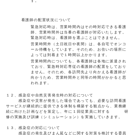
す。
看護師の配置状況について
緊急対応時は、営業時間内はその時対応できる看護
師、営業時間外は当番の看護師が対応いたします。
緊急対応時は、看護師を選ぶことはできません。
営業時間外（土日祝日や夜間）は、各自宅でオンコ
ール待機をしています。そのため、お住いの場所に
よっては到着まで１時間以上かかります。
営業時間内についても、各看護師は各地に派遣され
ており、緊急時対応専従の看護師の配置をしており
ません。そのため、各訪問先より向かえる看護師が
向かうため、営業時間外と同等の時間がかかると思
われます。
１２、感染症や自然災害発生時の対応について
感染症や災害が発生した場合であっても、必要な訪問看護
サービスが継続的に提供できる体制を構築する観点から、業務継
続に向けた計画などを策定し、年に１回従業員に対する 研
修の実施及び訓練（シミュレーション）を実施していきます。
１３、感染症の対応について
感染症の発生及びまん延などに関する対策を検討する委員