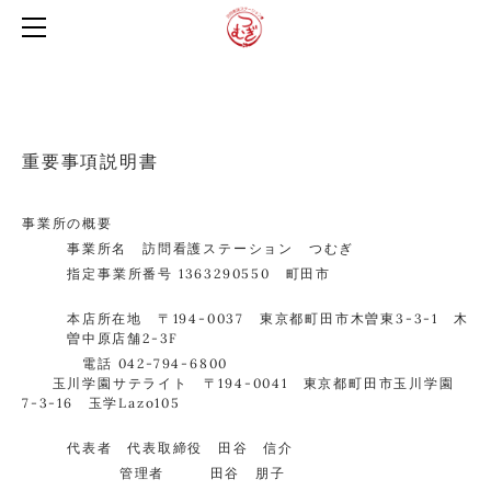
TOP
会社案内
サービス内容
代表挨拶
スタッフ紹介
ご利用案内
会社理念
重要事項説明書
その他
訪問看護料金表
アクセス
事業所の概要
お問い合わせ
事業所名 訪問看護ステーション つむぎ
指定事業所番号 1363290550 町田市
プライバシーポリシー
運営規定
本店所在地 〒194-0037 東京都町田市木曽東3-3-1 木
曽中原店舗2-3F
重要事項説明書
電話 042-794-6800
玉川学園サテライト 〒194-0041 東京都町田市玉川学園
個人情報保護方針
7-3-16 玉学Lazo105
高齢者虐待防止の指針
代表者 代表取締役 田谷 信介
INSTAGRAM
管理者 田谷 朋子