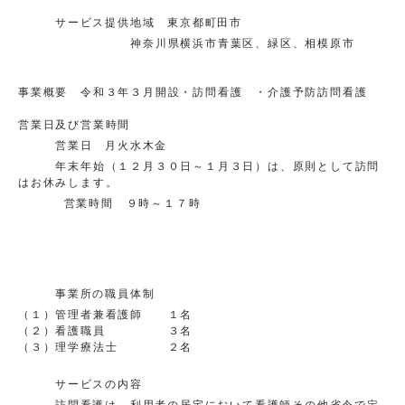
採用ページ
サービス提供地域 東京都町田市
看護師 募集要項
神奈川県横浜市青葉区、緑区、相模原市
理学療法士 募集要項
事業概要 令和３年３月開設
・訪問看護 ・介護予防訪問看護
作業療法士 募集要項
営業日及び営業時間
ケアマネージャー 募集要項
営業日 月火水木金
事務スタッフ 募集要項
年末年始（１２月３０日～１月３日）は、原則として訪問
はお休みします。
営業時間 ９時～１７時
事業所の職員体制
（１）管理者兼看護師 １名
（２）看護職員 ３名
（３）理学療法士 ２名
サービスの内容
訪問看護は、利用者の居宅において看護師その他省令で定